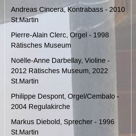
Andreas Cincera, Kontrabass - 2010
St.Martin
Pierre-Alain Clerc, Orgel - 1998
Rätisches Museum
Noëlle-Anne Darbellay, Violine -
2012 Rätisches Museum, 2022
St.Martin
Philippe Despont, Orgel/Cembalo -
2004 Regulakirche
Markus Diebold, Sprecher - 1996
St.Martin